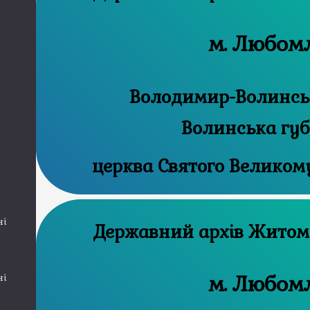
м. Любом
Володимир-Волинськ
Волинська губ
церква Святого Великом
ні
Державний а
м. Любом
ні