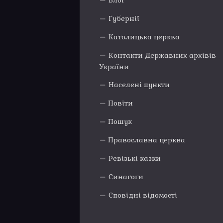
Блог
Губернії
Католицька церква
Контакти Державних архівів
України
Населені пункти
Повіти
Пошук
Православна церква
Ревізькі казки
Синагоги
Сповідні відомості