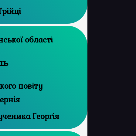
Трійці
 архів Волинської області
ль
ого повіту
ернія
ученика Георгія