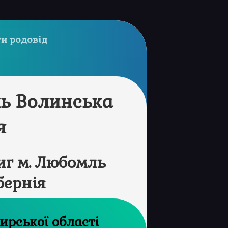
и родовід
ь Волинська
я
г м. Любомль
бернія
рхів Житомирської області