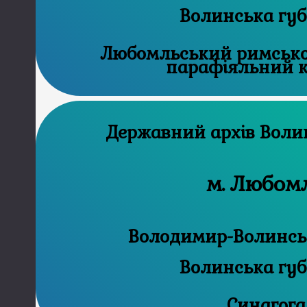
Волинська губ
Любомльський римськ
парафіяльний к
Державний
м. Любом
Володимир-Волинськ
Волинська губ
Синагога