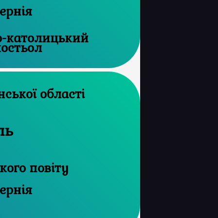
ернія
о-католицький
остьол
 архів Волинської області
ль
ого повіту
ернія