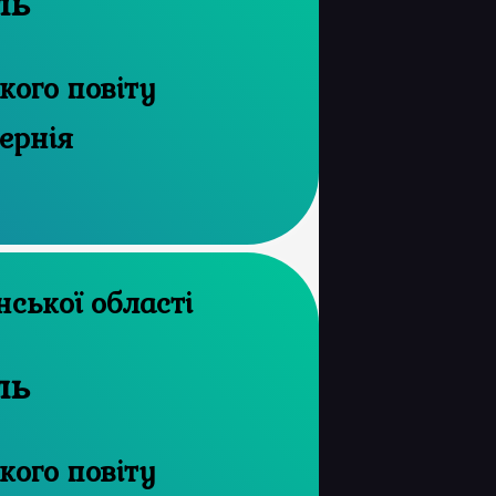
ль
ого повіту
ернія
 архів Волинської області
ль
ого повіту