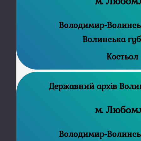
м. Любом
Володимир-Волинськ
Волинська губ
Костьол
Державний
м. Любом
Володимир-Волинськ