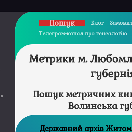
Пошук
Блог
Замовит
Телеграм-канал про генеалогію
Метрики м. Любомл
и
губерні
Пошук метричних кни
ук
Волинська гу
Державний а