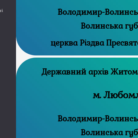
Володимир-Волинськ
ні
Волинська губ
церква Різдва Пресвят
Державний а
м. Любом
Володимир-Волинськ
Волинська губ