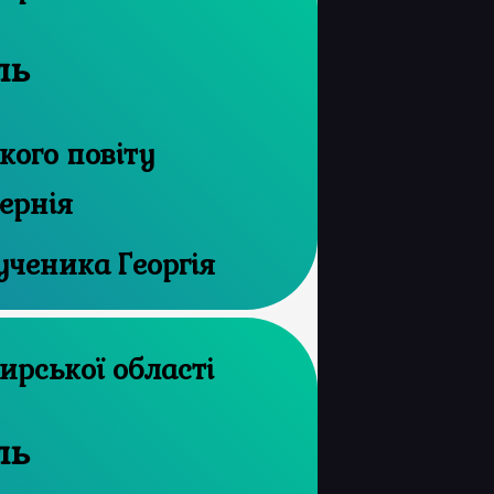
ль
ого повіту
ернія
ученика Георгія
рхів Житомирської області
ль