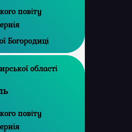
ого повіту
ернія
ої Богородиці
рхів Житомирської області
ль
ого повіту
ернія