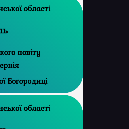
 архів Волинської області
ль
ого повіту
ернія
ої Богородиці
 архів Волинської області