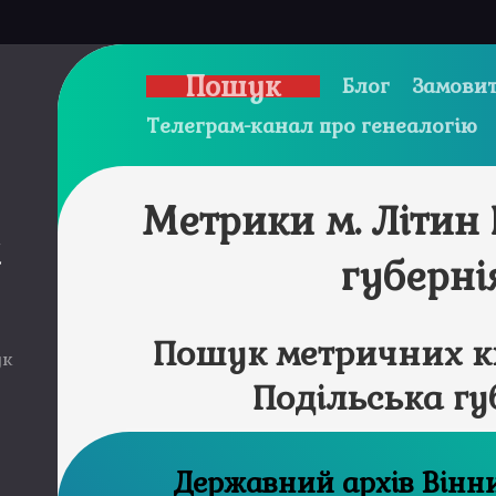
Пошук
Блог
Замовит
Телеграм-канал про генеалогію
Метрики м. Літин
и
губерні
Пошук метричних кн
ук
Подільська гу
Державний