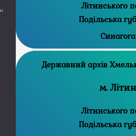
Літинського п
ні
Подільська гу
Синагога
Державний а
м. Літи
Літинського п
Подільська гу