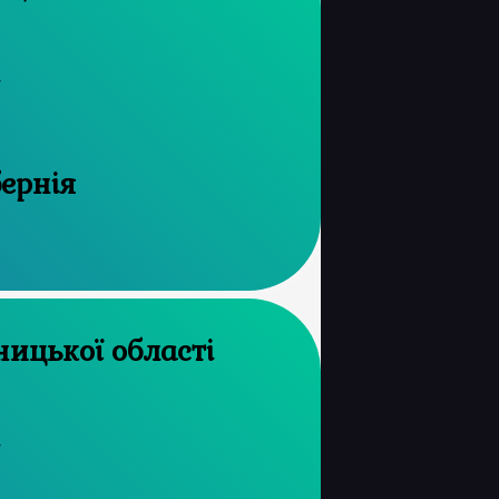
н
бернія
рхів Хмельницької області
н