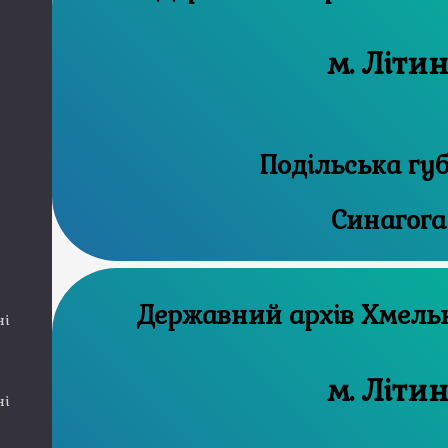
м. Літи
Подільська гу
Синагога
Державний а
ні
м. Літи
ні