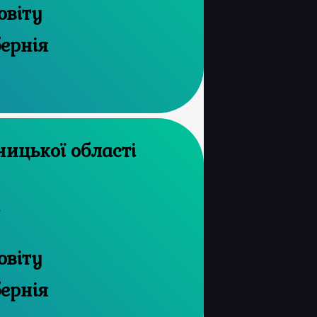
овіту
бернія
рхів Хмельницької області
н
овіту
бернія