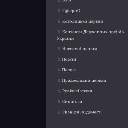
Блог
Губернії
Католицька церква
Контакти Державних архівів
України
Населені пункти
Повіти
Пошук
Православна церква
Ревізькі казки
Синагоги
Сповідні відомості