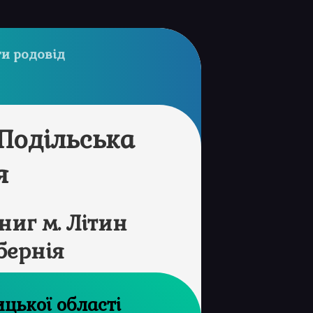
и родовід
 Подільська
я
иг м. Літин
бернія
 архів Вінницької області