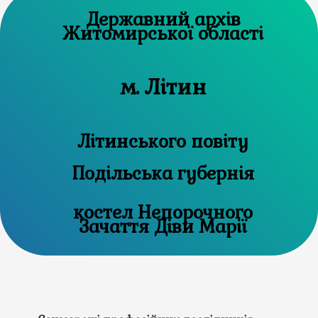
Державний архів
Житомирської області
м. Літин
Літинського повіту
Подільська губернія
костел Непорочного
Зачаття Діви Марії