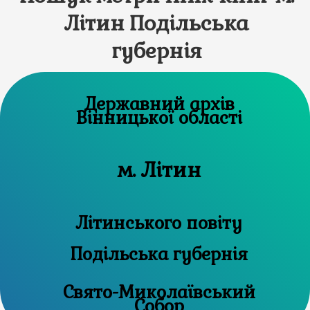
Літин Подільська
губернія
Державний архів
Вінницької області
м. Літин
Літинського повіту
Подільська губернія
Свято-Миколаївський
Собор