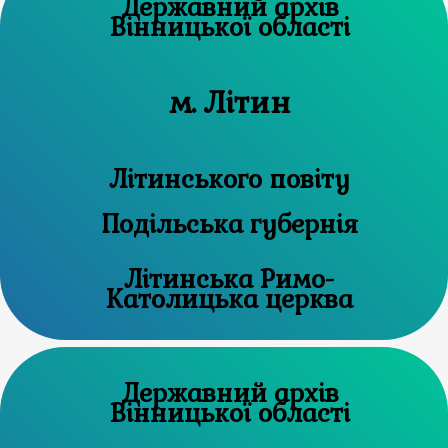
Державний архів
Вінницької області
м. Літин
Літинського повіту
Подільська губернія
Літинська Римо-
Католицька церква
Державний архів
Вінницької області