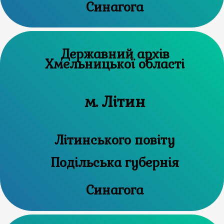
Синагога
Державний архів
Хмельницької області
м. Літин
Літинського повіту
Подільська губернія
Синагога