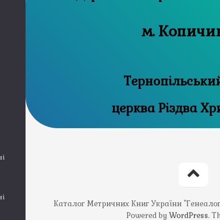
м. Копичи
Тернопільськи
церква Різдва Хр
ні
ні
Каталог Метричних Книг України "Генеалогія
Powered by
WordPress
. 