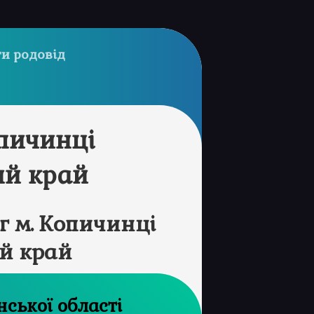
и родовід
пичинці
ий край
 м. Копичинці
й край
 архів Волинської області