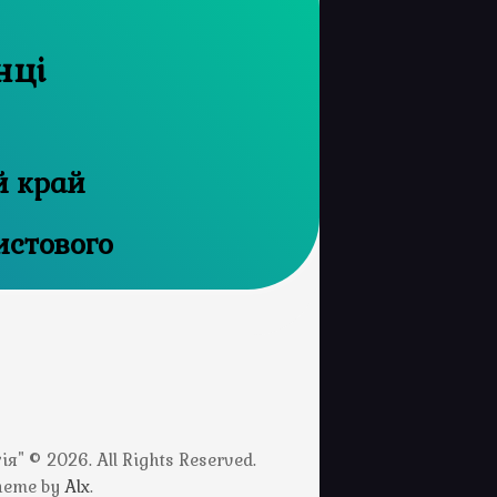
нці
й край
истового
" © 2026. All Rights Reserved.
Theme by
Alx
.