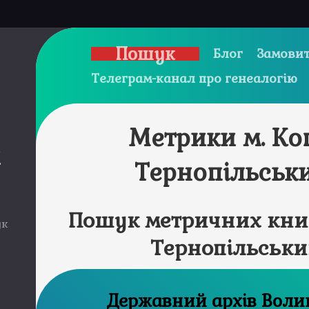
Пошук
Блог
Замовит
Телеграм-канал про генеалогію
Метрики м. Ко
и
Тернопільськ
Пошук метричних книг
ук
Тернопільськи
Державний