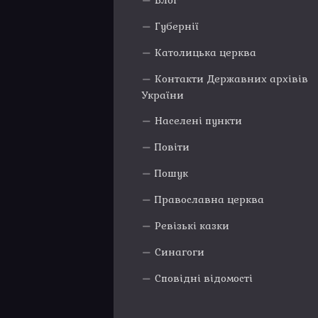
Блог
Губернії
Католицька церква
Контакти Державних архівів
України
Населені пункти
Повіти
Пошук
Православна церква
Ревізькі казки
Синагоги
Сповідні відомості