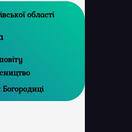
рхів Чернігівської області
а
повіту
ісництво
я Богородиці