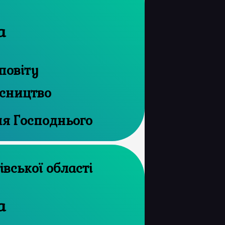
а
повіту
ісництво
ня Господнього
рхів Чернігівської області
а