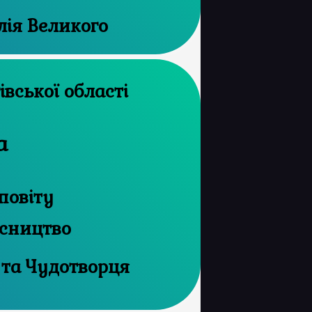
илія Великого
рхів Чернігівської області
а
повіту
ісництво
 та Чудотворця