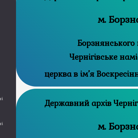
м. Борзн
Борзнянського 
Чернігівське нам
церква в ім’я Воскресін
ні
Державний а
м. Борзн
ні