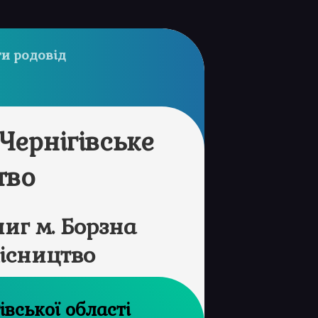
и родовід
Чернігівське
тво
иг м. Борзна
місництво
рхів Чернігівської області