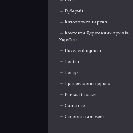
Блог
Губернії
Католицька церква
Контакти Державних архівів
України
Населені пункти
Повіти
Пошук
Православна церква
Ревізькі казки
Синагоги
Сповідні відомості