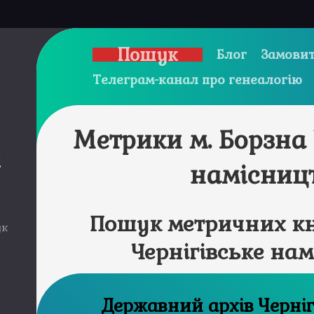
Пошук
Блог
Замовит
Телеграм-канал про генеалогію
Метрики м. Борзна 
и
намісниц
Пошук метричних кн
ук
Чернігівське на
Державний а