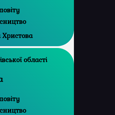
повіту
ісництво
а Христова
рхів Чернігівської області
а
повіту
ісництво