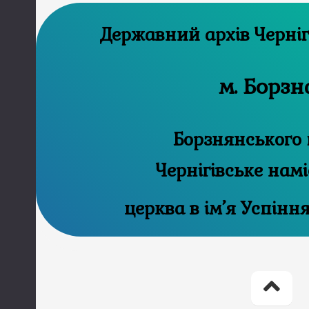
Державний а
м. Борзн
Борзнянського 
Чернігівське нам
церква в ім’я Успінн