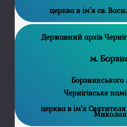
церква в ім’я св. Вас
Державний а
м. Борзн
Борзнянського 
Чернігівське нам
церква в ім’я Святителя
Миколая