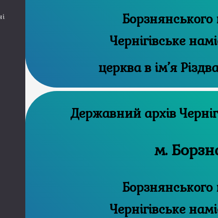
Борзнянського 
ні
Чернігівське нам
церква в ім’я Різдв
Державний а
м. Борзн
Борзнянського 
Чернігівське нам