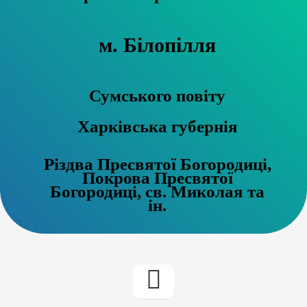
м. Білопілля
Сумського повіту
Харківська губернія
Різдва Пресвятої Богородиці,
Покрова Пресвятої
Богородиці, св. Миколая та
ін.