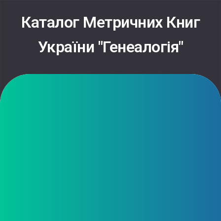
Skip
to
Каталог Метричних Книг
content
України "Генеалогія"