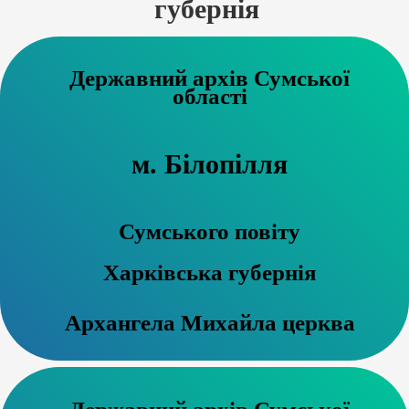
губернія
Державний архів Сумської
області
м. Білопілля
Сумського повіту
Харківська губернія
Архангела Михайла церква