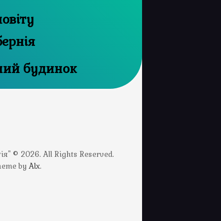
повіту
бернія
ний будинок
" © 2026. All Rights Reserved.
Theme by
Alx
.