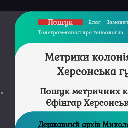
Пошук
Блог
Замовит
Телеграм-канал про генеалогію
Метрики колоні
и
Херсонська г
Пошук метричних к
ук
Єфінгар Херсонськ
Державний а