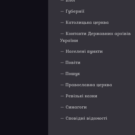
Блог
Губернії
Католицька церква
Контакти Державних архівів
України
Населені пункти
Повіти
Пошук
Православна церква
Ревізькі казки
Синагоги
Сповідні відомості