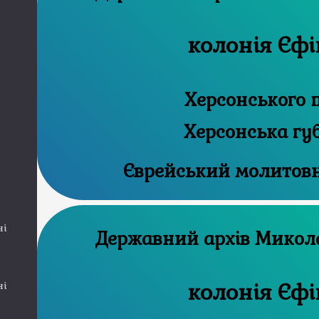
колонія Єфі
Херсонського 
Херсонська гу
Єврейський молитов
ні
Державний а
колонія Єфі
ні