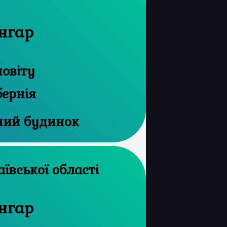
нгар
повіту
бернія
ний будинок
рхів Миколаївської області
нгар