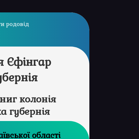
и родовід
я Єфінгар
убернія
ниг колонія
а губернія
рхів Миколаївської області