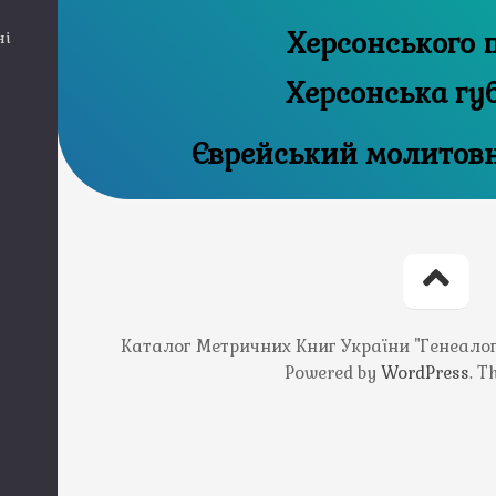
Херсонського 
ні
Херсонська гу
Єврейський молитов
Каталог Метричних Книг України "Генеалогія
Powered by
WordPress
. 