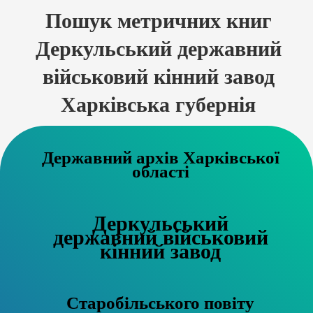
Пошук метричних книг
Деркульський державний
військовий кінний завод
Харківська губернія
Державний архів Харківської
області
Деркульський
державний військовий
кінний завод
Старобільського повіту