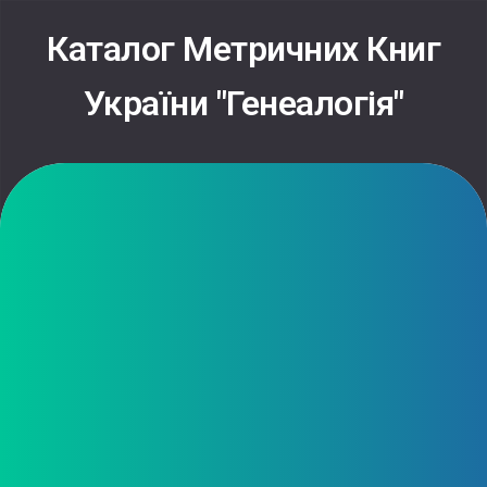
Skip
to
Каталог Метричних Книг
content
України "Генеалогія"