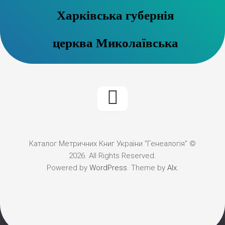
Харківська губернія
церква Миколаївська
Каталог Метричних Книг України "Генеалогія" ©
2026. All Rights Reserved.
Powered by
WordPress
. Theme by
Alx
.