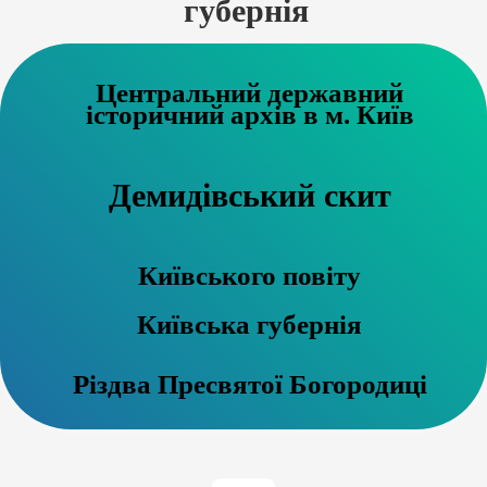
губернія
Центральний державний
історичний архів в м. Київ
Демидівський скит
Київського повіту
Київська губернія
Різдва Пресвятої Богородиці