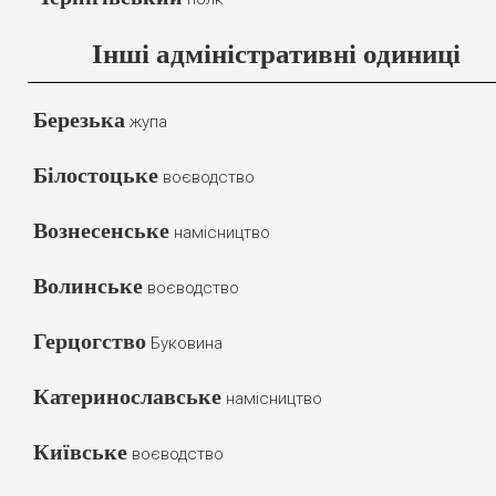
Інші адміністративні одиниці
Березька
жупа
Білостоцьке
воєводство
Вознесенське
намісництво
Волинське
воєводство
Герцогство
Буковина
Катеринославське
намісництво
Київське
воєводство