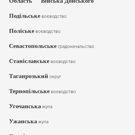
Область
Війська Донського
Подільське
воєводство
Поліське
воєводство
Севастопольське
градоначальство
Станіславське
воєводство
Таганрозький
округ
Тернопільське
воєводство
Угочанська
жупа
Ужанська
жупа