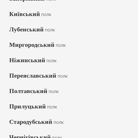
Київський
полк
Лубенський
полк
Миргородський
полк
Ніжинський
полк
Переяславський
полк
Полтавський
полк
Прилуцький
полк
Стародубський
полк
Чернігівський
полк