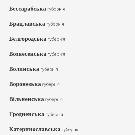
Бессарабська
губернія
Брацлавська
губернія
Бєлгородська
губернія
Вознесенська
губернія
Волинська
губернія
Воронезька
губернія
Вільненська
губернія
Гродненська
губернія
Катеринославська
губернія