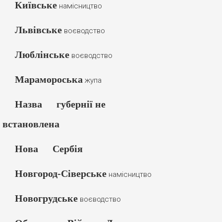
Київське
намісництво
Львівське
воєводство
Люблінське
воєводство
Марамороська
жупа
Назва
губернії не
встановлена
Нова
Сербія
Новгород-Сіверське
намісництво
Новогрудське
воєводство