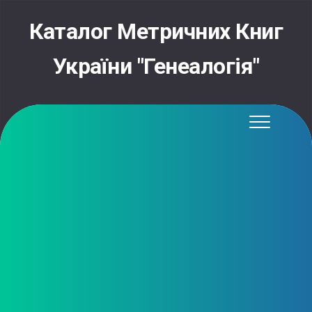
Skip
to
Каталог Метричних Книг
content
України "Генеалогія"