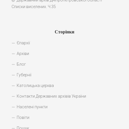
Державний архів Дніпропетровської області –
Списки виселених. Ч.35
Сторінки
Єпархії
Архіви
Блог
Губернії
Католицька церква
Контакти Державних архівів України
Населені пункти
Повіти
Пошук