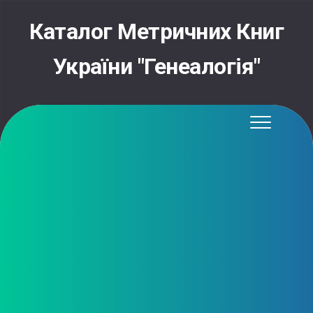
Skip
to
Каталог Метричних Книг
content
України "Генеалогія"