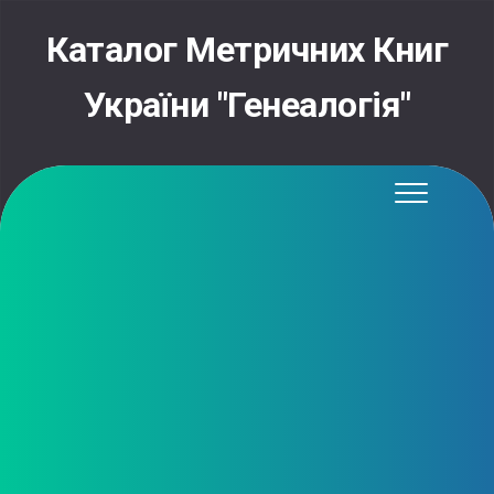
Skip
to
Каталог Метричних Книг
content
України "Генеалогія"