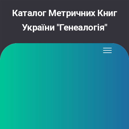
Skip
to
Каталог Метричних Книг
content
України "Генеалогія"