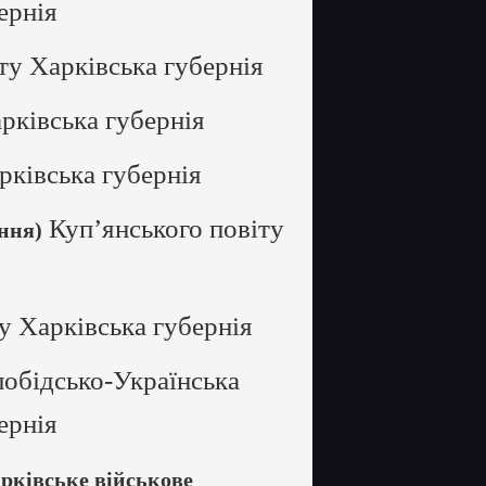
ернія
ту Харківська губернія
рківська губернія
рківська губернія
Куп’янського повіту
ння)
у Харківська губернія
лобідсько-Українська
ернія
рківське військове