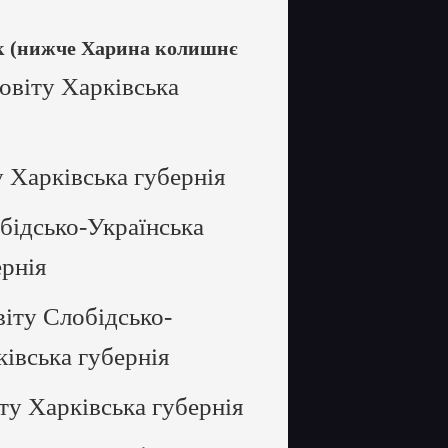
ок (нижче Харина колишнє
овіту Харківська
 Харківська губернія
бідсько-Українська
ернія
іту Слобідсько-
ківська губернія
ту Харківська губернія