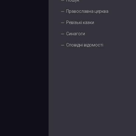
Пошук
Православна церква
Ревізькі казки
Синагоги
Сповідні відомості