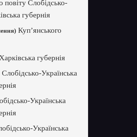
о повіту Слобідсько-
івська губернія
Куп’янського
лення)
Харківська губернія
 Слобідсько-Українська
ернія
обідсько-Українська
ернія
лобідсько-Українська