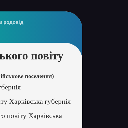
и родовід
кого повіту
ійськове поселення)
убернія
ту Харківська губернія
о повіту Харківська