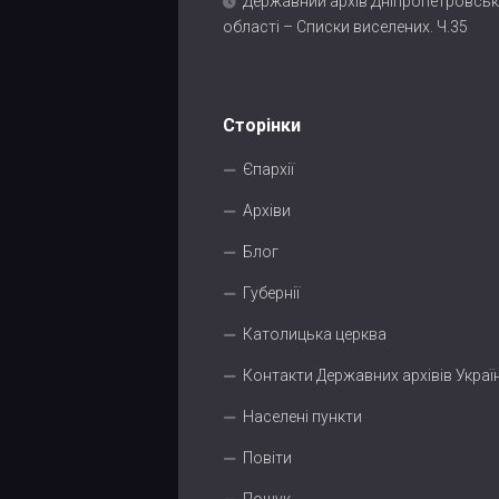
Державний архів Дніпропетровськ
області – Списки виселених. Ч.35
Сторінки
Єпархії
Архіви
Блог
Губернії
Католицька церква
Контакти Державних архівів Украї
Населені пункти
Повіти