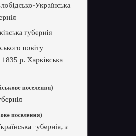
Слобідсько-Українська
ернія
ківська губернія
ського повіту
 1835 р. Харківська
йськове поселення)
убернія
кове поселення)
країнська губернія, з