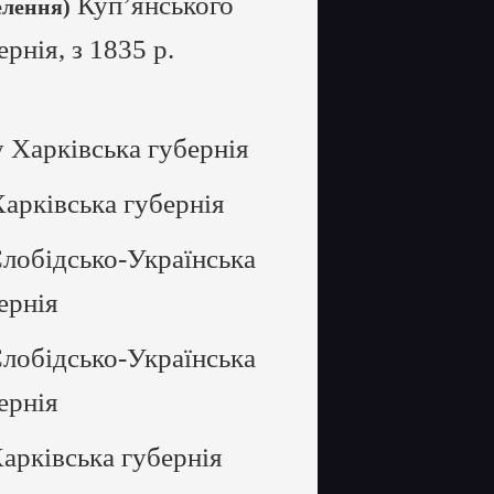
Куп’янського
елення)
рнія, з 1835 р.
 Харківська губернія
арківська губернія
Слобідсько-Українська
ернія
Слобідсько-Українська
ернія
арківська губернія