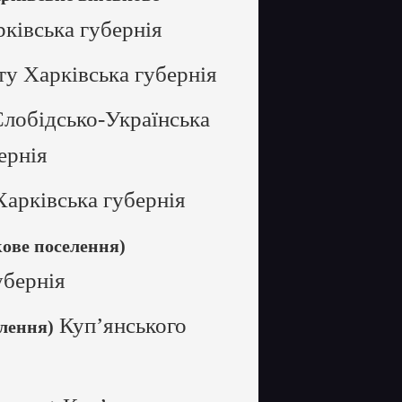
ківська губернія
ту Харківська губернія
Слобідсько-Українська
ернія
Харківська губернія
кове поселення)
убернія
Куп’янського
елення)