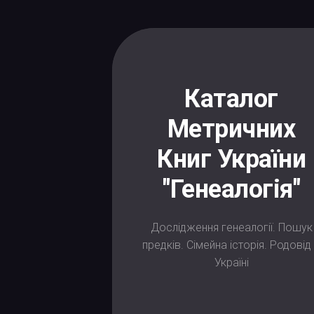
Skip
to
content
Каталог
Метричних
Книг України
"Генеалогія"
Дослідження генеалогії. Пошук
предків. Сімейна історія. Родовід
Україні