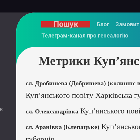
Пошук
Блог
Замовит
Телеграм-канал про генеалогію
Метрики Куп’янсь
сл. Дробишева (Добришева) (колишнє в
Куп’янського повіту Харківська г
 в
Куп’янського пові
сл. Олександрівка
Куп’янськог
сл. Аранівка (Клепацьке)
губернія