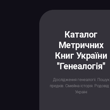
Skip
to
content
Каталог
Метричних
Книг України
"Генеалогія"
Дослідження генеалогії. Пошук
предків. Сімейна історія. Родовід
Україні