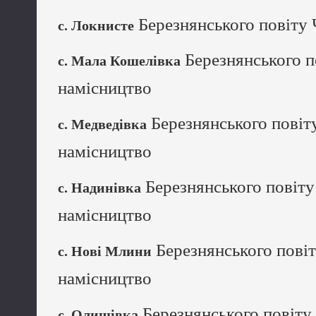
Березнянського повіту 
с. Локнисте
Березнянського п
с. Мала Кошелівка
намісництво
Березнянського повіту
с. Медведівка
намісництво
Березнянського повіту
с. Надинівка
намісництво
Березнянського повіт
с. Нові Млини
намісництво
Березнянського повіту 
с. Олишівка