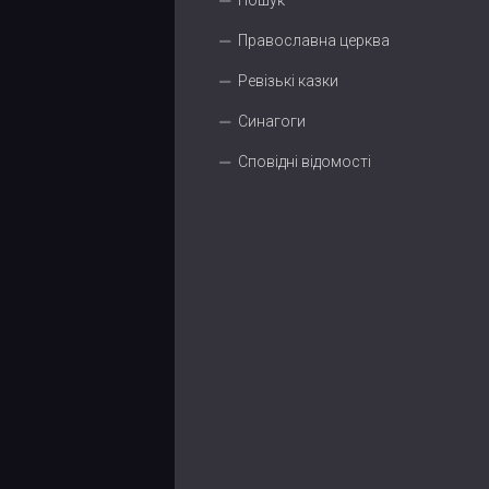
Пошук
Православна церква
Ревізькі казки
Синагоги
Сповідні відомості