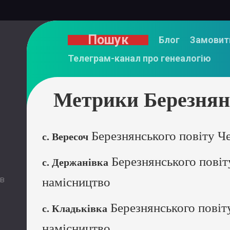
Пошук
Блог
Замовит
Телеграм-канал про генеалогію
Метрики Березнянс
Березнянського повіту Че
с. Вересоч
Березнянського повіт
с. Держанівка
 в
намісництво
Березнянського повіту
с. Кладьківка
намісництво