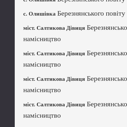
Березнянського повіту 
с. Олишівка
Березнянськог
міст. Салтикова Дівиця
намісництво
Березнянськог
міст. Салтикова Дівиця
намісництво
Березнянськог
міст. Салтикова Дівиця
намісництво
Березнянськог
міст. Салтикова Дівиця
намісництво