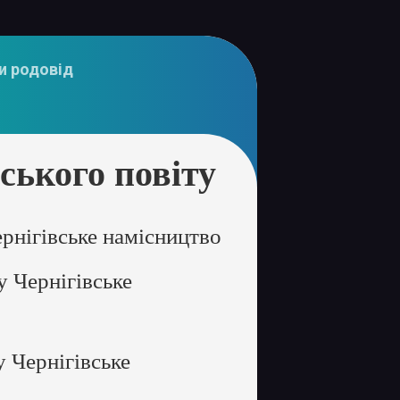
и родовід
ького повіту
рнігівське намісництво
у Чернігівське
 Чернігівське