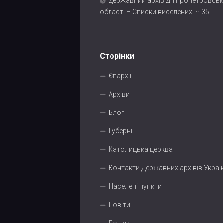
Державний архів Дніпропетровськ
області – Списки виселених. Ч.35
Сторінки
Єпархії
Архіви
Блог
Губернії
Католицька церква
Контакти Державних архівів Украї
Населені пункти
Повіти