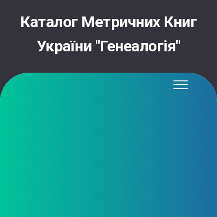
Skip
to
Каталог Метричних Книг
content
України "Генеалогія"