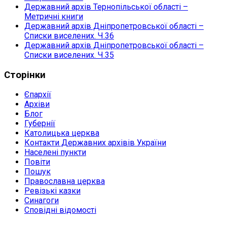
Державний архів Тернопільської області –
Метричні книги
Державний архів Дніпропетровської області –
Списки виселених. Ч.36
Державний архів Дніпропетровської області –
Списки виселених. Ч.35
Сторінки
Єпархії
Архіви
Блог
Губернії
Католицька церква
Контакти Державних архівів України
Населені пункти
Повіти
Пошук
Православна церква
Ревізькі казки
Синагоги
Сповідні відомості