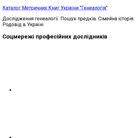
Skip
Каталог Метричних Книг України "Генеалогія"
to
Дослідження генеалогії. Пошук предків. Сімейна історія.
content
Родовід в Україні
Соцмережі професійних дослідників
Telegram
Instagram