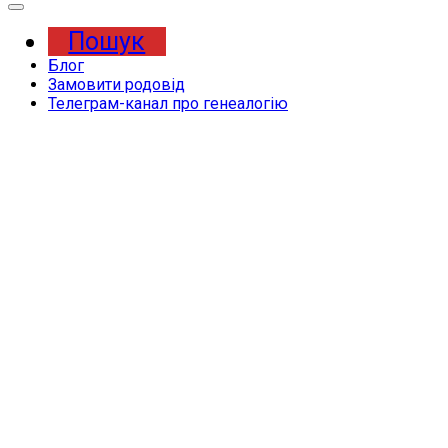
Expand
Menu
Пошук
Блог
Замовити родовід
Телеграм-канал про генеалогію