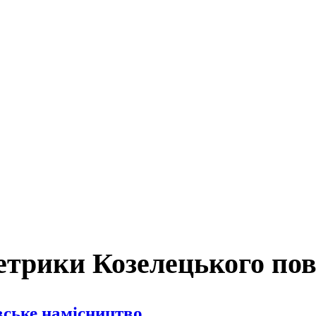
трики Козелецького пов
вське намісництво