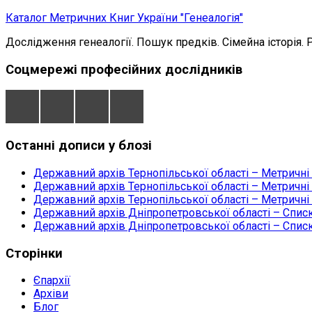
Skip
Каталог Метричних Книг України "Генеалогія"
to
Дослідження генеалогії. Пошук предків. Сімейна історія. 
content
Соцмережі професійних дослідників
Останні дописи у блозі
Державний архів Тернопільської області – Метричні
Державний архів Тернопільської області – Метричні
Державний архів Тернопільської області – Метричні
Державний архів Дніпропетровської області – Списк
Державний архів Дніпропетровської області – Списк
Сторінки
Єпархії
Архіви
Блог