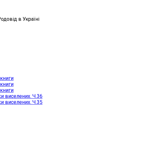
Родовід в Україні
 книги
 книги
 книги
и виселених. Ч.36
и виселених. Ч.35