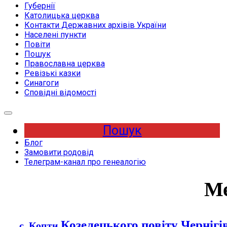
Губернії
Католицька церква
Контакти Державних архівів України
Населені пункти
Повіти
Пошук
Православна церква
Ревізькі казки
Синагоги
Сповідні відомості
Expand
Menu
Пошук
Блог
Замовити родовід
Телеграм-канал про генеалогію
Ме
Козелецького повіту Чернігі
с. Копти