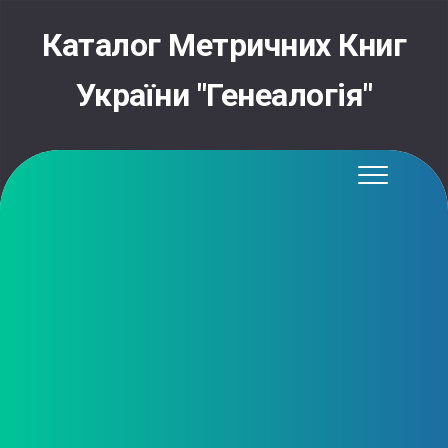
Skip
to
Каталог Метричних Книг
content
України "Генеалогія"