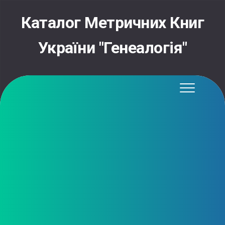
Skip
to
Каталог Метричних Книг
content
України "Генеалогія"