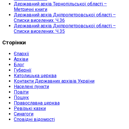
Державний архів Тернопільської області –
Метричні книги
Державний архів Дніпропетровської області –
Списки виселених. Ч.36
Державний архів Дніпропетровської області –
Списки виселених. Ч.35
Сторінки
Єпархії
Архіви
Блог
Губернії
Католицька церква
Контакти Державних архівів України
Населені пункти
Повіти
Пошук
Православна церква
Ревізькі казки
Синагоги
Сповідні відомості