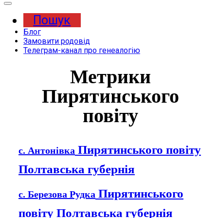
Expand
Menu
Пошук
Блог
Замовити родовід
Телеграм-канал про генеалогію
Метрики
Пирятинського
повіту
Пирятинського повіту
с. Антонівка
Полтавська губернія
Пирятинського
с. Березова Рудка
повіту Полтавська губернія