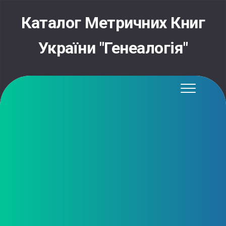
Skip
to
Каталог Метричних Книг
content
України "Генеалогія"