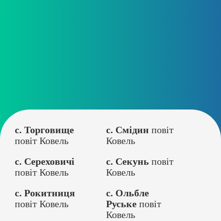
с. Торговище
с. Смідин
повіт
повіт Ковель
Ковель
с. Сереховичі
с. Секунь
повіт
повіт Ковель
Ковель
с. Рокитниця
с. Ольбле
повіт Ковель
Руське
повіт
Ковель