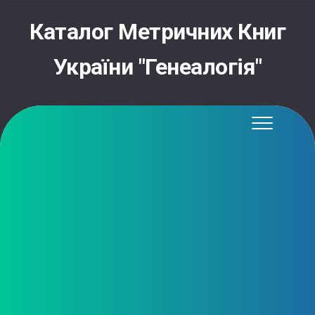
Skip
to
Каталог Метричних Книг
content
України "Генеалогія"