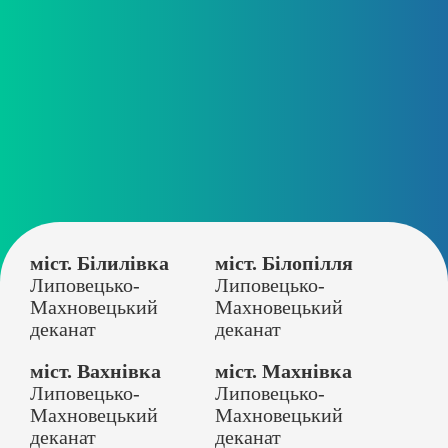
міст. Білилівка
міст. Білопілля
Липовецько-
Липовецько-
Махновецький
Махновецький
деканат
деканат
міст. Вахнівка
міст. Махнівка
Липовецько-
Липовецько-
Махновецький
Махновецький
деканат
деканат