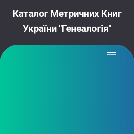
Skip
to
Каталог Метричних Книг
content
України "Генеалогія"