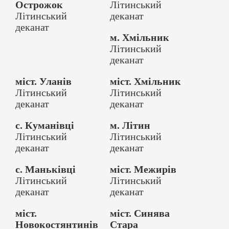
Острожок
Літинський
Літинський
деканат
деканат
м. Хмільник
Літинський
деканат
міст. Уланів
міст. Хмільник
Літинський
Літинський
деканат
деканат
с. Куманівці
м. Літин
Літинський
Літинський
деканат
деканат
с. Маньківці
міст. Межирів
Літинський
Літинський
деканат
деканат
міст.
міст. Синява
Новокостянтинів
Стара