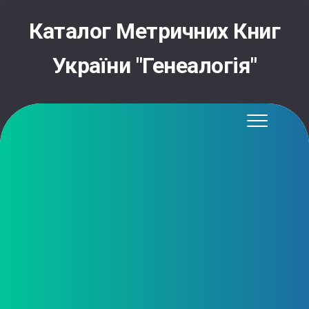
Skip
to
Каталог Метричних Книг
content
України "Генеалогія"