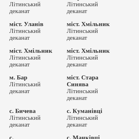
Літинський
Літинський
деканат
деканат
міст. Уланів
міст. Хмільник
Літинський
Літинський
деканат
деканат
міст. Хмільник
міст. Хмільник
Літинський
Літинський
деканат
деканат
м. Бар
міст. Стара
Літинський
Синява
деканат
Літинський
деканат
с. Бичева
с. Куманівці
Літинський
Літинський
деканат
деканат
с.
с. Манківці