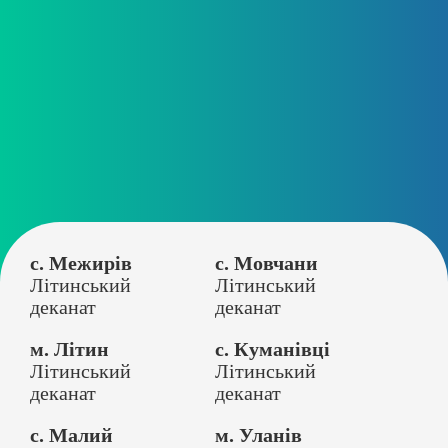
с. Межирів
с. Мовчани
Літинський
Літинський
деканат
деканат
м. Літин
с. Куманівці
Літинський
Літинський
деканат
деканат
с. Малий
м. Уланів