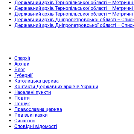
Державний архів Тернопільської області – Метричні
Державний архів Тернопільської області – Метричні
Державний архів Тернопільської області – Метричні
Державний архів Дніпропетровської області – Списк
Державний архів Дніпропетровської області – Списк
Єпархії
Архіви
Блог
Губернії
Католицька церква
Контакти Державних архівів України
Населені пункти
Повіти
Пошук
Православна церква
Ревізькі казки
Синагоги
Сповідні відомості