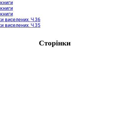
 книги
 книги
 книги
и виселених. Ч.36
и виселених. Ч.35
Сторінки