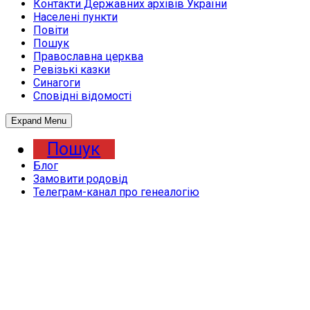
Контакти Державних архівів України
Населені пункти
Повіти
Пошук
Православна церква
Ревізькі казки
Синагоги
Сповідні відомості
Expand Menu
Пошук
Блог
Замовити родовід
Телеграм-канал про генеалогію