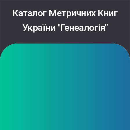
Skip
to
Каталог Метричних Книг
content
України "Генеалогія"