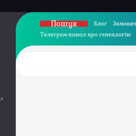
Пошук
Блог
Замовит
Телеграм-канал про генеалогію
и
ук