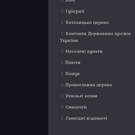
Блог
Губернії
Католицька церква
Контакти Державних архівів
України
Населені пункти
Повіти
Пошук
Православна церква
Ревізькі казки
Синагоги
Сповідні відомості