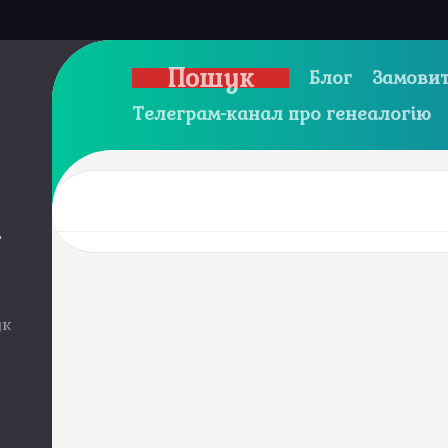
Пошук
Блог
Замовит
Телеграм-канал про генеалогію
и
ук