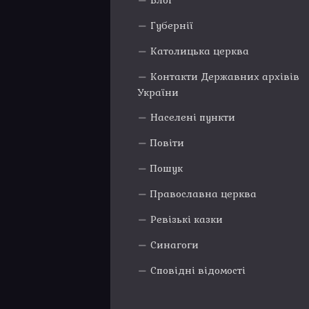
Блог
Губернії
Католицька церква
Контакти Державних архівів
України
Населені пункти
Повіти
Пошук
Православна церква
Ревізькі казки
Синагоги
Сповідні відомості