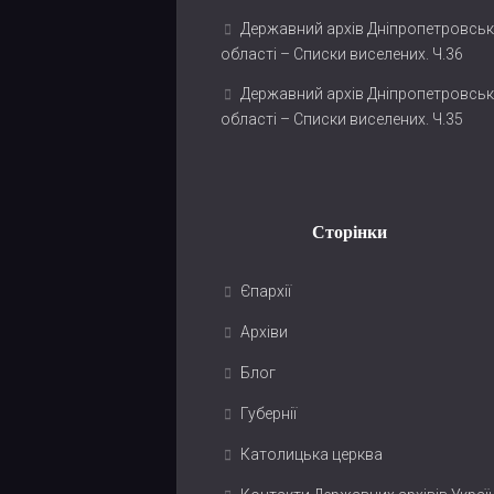
Державний архів Дніпропетровськ
області – Списки виселених. Ч.36
Державний архів Дніпропетровськ
області – Списки виселених. Ч.35
Сторінки
Єпархії
Архіви
Блог
Губернії
Католицька церква