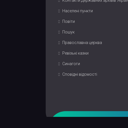
Контакти Державних архівів Украї
Населені пункти
Повіти
Пошук
Православна церква
Ревізькі казки
Синагоги
Сповідні відомості