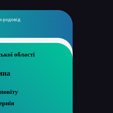
и родовід
 архів Сумської області
ина
повіту
ернія