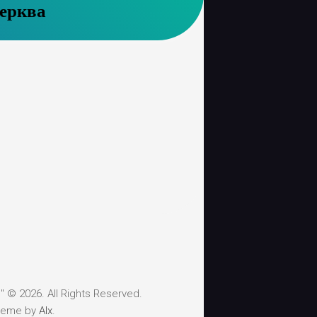
ерква
 © 2026. All Rights Reserved.
heme by
Alx
.