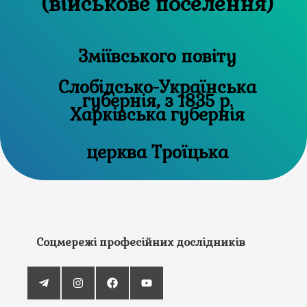
(військове поселення)
Зміївського повіту
Слобідсько-Українська
губернія, з 1835 р.
Харківська губернія
церква Троїцька
Соцмережі професійних дослідників