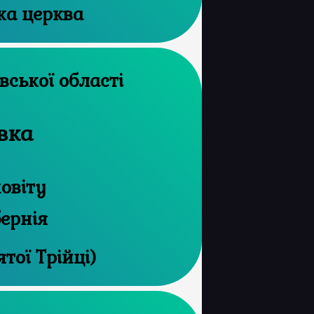
ка церква
архів Харківської області
вка
овіту
бернія
тої Трійці)