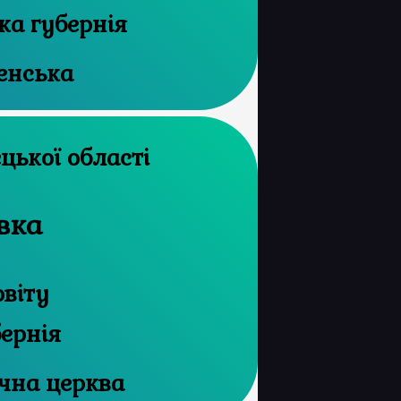
ка губернія
енська
й архів Донецької області
вка
овіту
бернія
чна церква