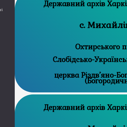
Державний 
ні
с. Михайлі
Охтирського п
Слобідсько-Українсь
церква Різдв’яно-Б
(Богородич
Державний 