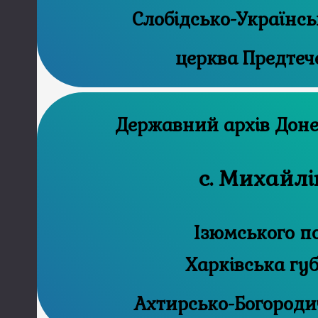
Слобідсько-Українсь
церква Предтеч
Державни
с. Михайлі
Ізюмського п
Харківська гу
Ахтирсько-Богороди