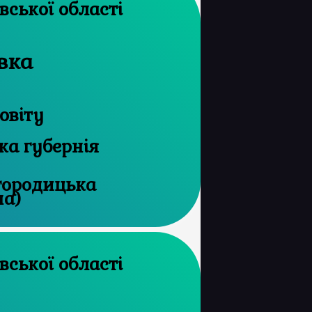
архів Харківської області
вка
овіту
ка губернія
огородицька
на)
архів Харківської області