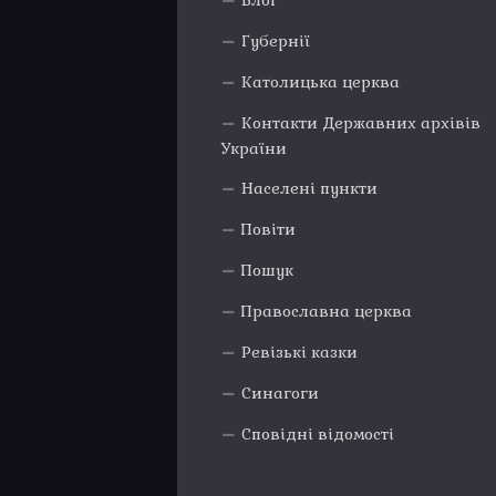
Блог
Губернії
Католицька церква
Контакти Державних архівів
України
Населені пункти
Повіти
Пошук
Православна церква
Ревізькі казки
Синагоги
Сповідні відомості