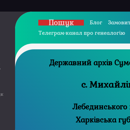
Пошук
Блог
Замовит
Телеграм-канал про генеалогію
Державни
и
с. Михайлі
ук
Лебединського 
Харківська гу