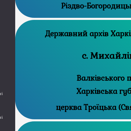
Різдво-Богородиць
Державний 
с. Михайлі
Валківського п
Харківська гу
ні
церква Троїцька (Свя
ні