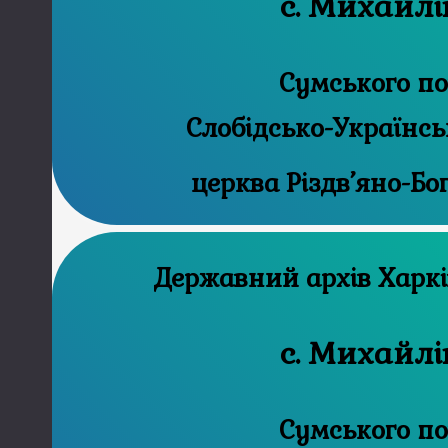
с. Михайлі
Сумського по
Слобідсько-Українсь
церква Різдв’яно-Б
Державний 
с. Михайлі
Сумського по