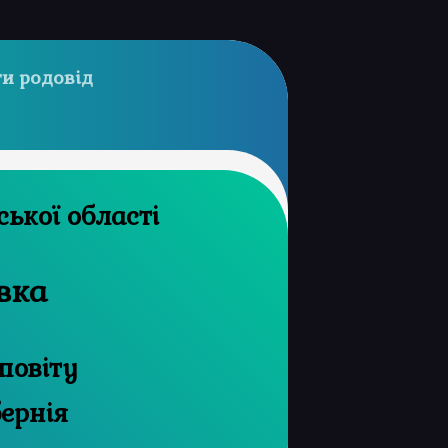
и родовід
й архів Сумської області
вка
повіту
бернія