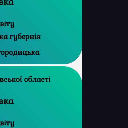
вка
віту
ка губернія
огородицька
архів Харківської області
вка
віту