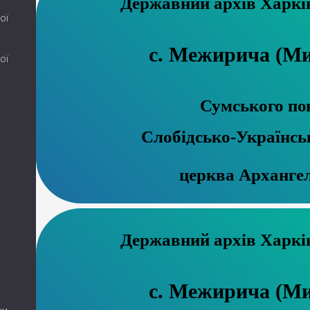
Державний а
ої
с. Межирича (М
ої
Сумського по
Слобідсько-Українсь
церква Арханге
Державний а
с. Межирича (М