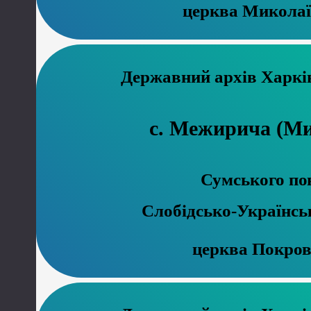
церква Миколаї
Державний а
с. Межирича (М
Сумського по
Слобідсько-Українсь
церква Покров