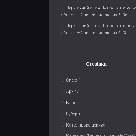
Державний архів Дніпропетровськ
області – Списки виселених. Ч.36
Державний архів Дніпропетровськ
області – Списки виселених. Ч.35
Сторінки
Єпархії
Архіви
Блог
Губернії
Католицька церква