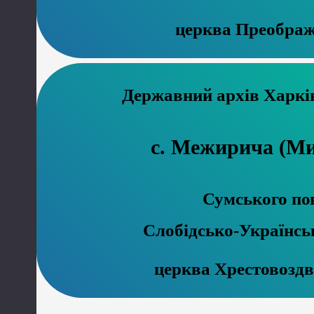
церква Преображ
Державний а
с. Межирича (М
Сумського по
Слобідсько-Українсь
церква Хрестовозд