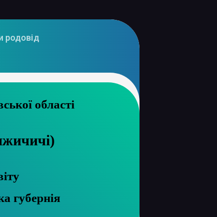
и родовід
рхів Харківської області
ижичичі)
віту
ка губернія