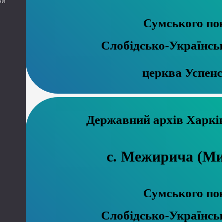
ни
Сумського по
Слобідсько-Українсь
церква Успен
Державний а
с. Межирича (М
Сумського по
Слобідсько-Українсь