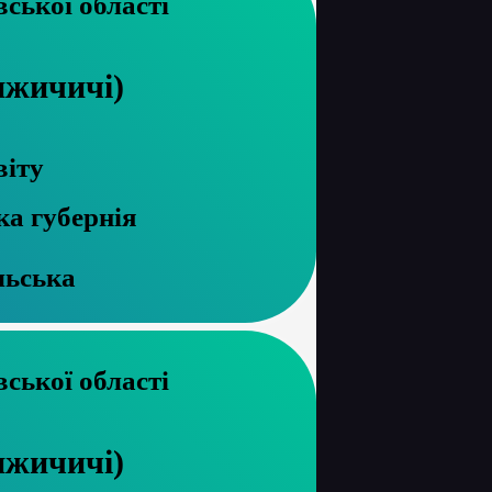
рхів Харківської області
ижичичі)
віту
ка губернія
льська
рхів Харківської області
ижичичі)