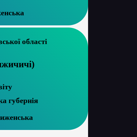
енська
рхів Харківської області
ижичичі)
віту
ка губернія
виженська