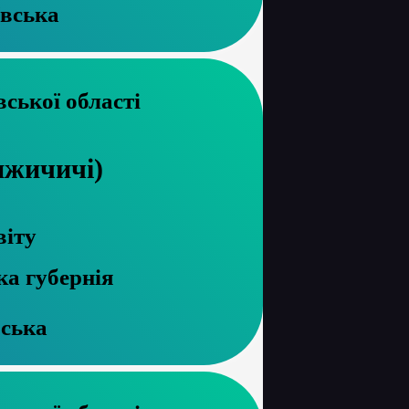
вська
рхів Харківської області
ижичичі)
віту
ка губернія
ська