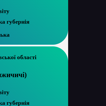
віту
ка губернія
ська
рхів Харківської області
ижичичі)
віту
ка губернія