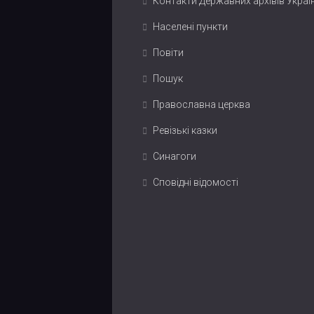
Контакти Державних архівів Украї
Населені пункти
Повіти
Пошук
Православна церква
Ревізькі казки
Синагоги
Сповідні відомості