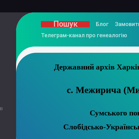
Пошук
Блог
Замовит
Телеграм-канал про генеалогію
Державний а
с. Межирича (М
 в
Сумського по
Слобідсько-Українсь