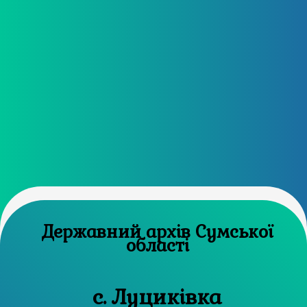
Державний архів Сумської
області
с. Луциківка