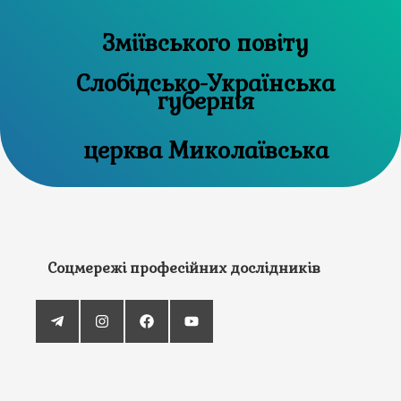
Зміївського повіту
Слобідсько-Українська
губернія
церква Миколаївська
Соцмережі професійних дослідників