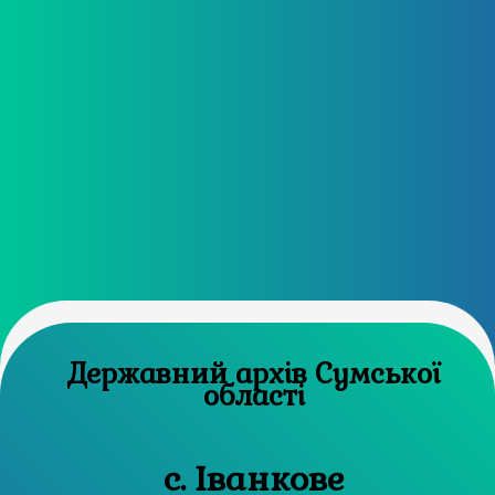
Державний архів Сумської
області
с. Іванкове