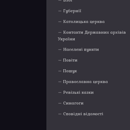
Блог
Губернії
Католицька церква
Контакти Державних архівів
України
Населені пункти
Повіти
Пошук
Православна церква
Ревізькі казки
Синагоги
Сповідні відомості