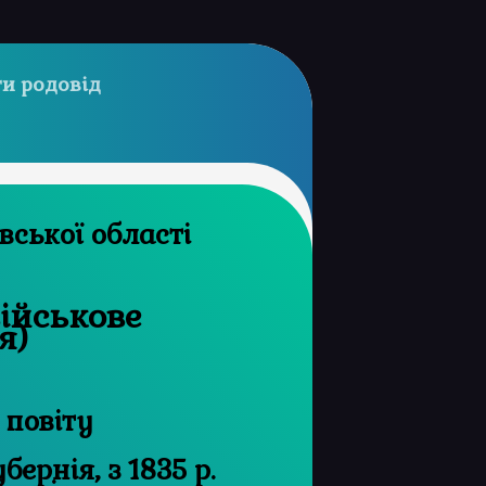
и родовід
архів Харківської області
військове
я)
 повіту
ернія, з 1835 р.