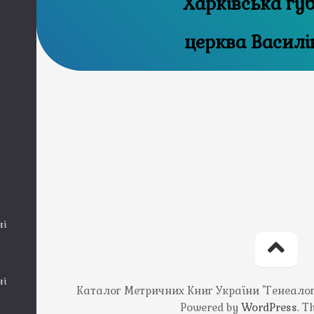
Харківська гу
церква Василі
ні
ні
Каталог Метричних Книг України "Генеалогія
Powered by
WordPress
. 