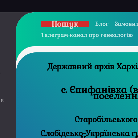
Пошук
Блог
Замовит
Телеграм-канал про генеалогію
Державний 
и
с. Єпифанівка (
поселенн
ук
Старобільського
Слобідсько-Українська губ