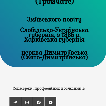
(Тройчате)
Зміївського повіту
Слобідсько-Українська
губернія, з 1835 р.
Харківська губернія
церква Димитріївська
(Свято-Димитріївська)
Соцмережі професійних дослідників