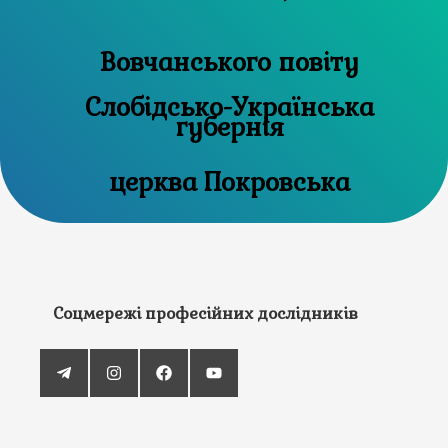
Вовчанського повіту
Слобідсько-Українська
губернія
церква Покровська
Соцмережі професійних дослідників