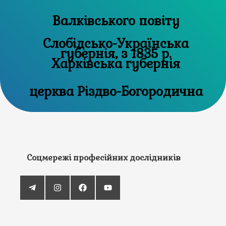
Валківського повіту
Слобідсько-Українська
губернія, з 1835 р.
Харківська губернія
церква Різдво-Богородична
Соцмережі професійних дослідників