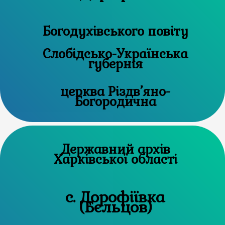
Богодухівського повіту
Слобідсько-Українська
губернія
церква Різдв’яно-
Богородична
Державний архів
Харківської області
с. Дорофіївка
(Бєльцов)