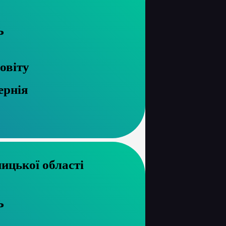
ь
овіту
ернія
хів Хмельницької області
ь