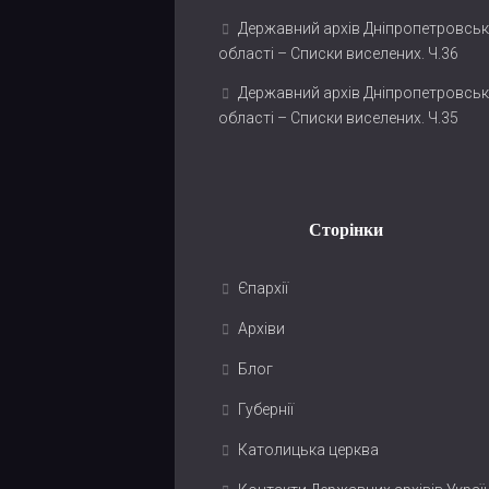
Державний архів Дніпропетровськ
області – Списки виселених. Ч.36
Державний архів Дніпропетровськ
області – Списки виселених. Ч.35
Сторінки
Єпархії
Архіви
Блог
Губернії
Католицька церква