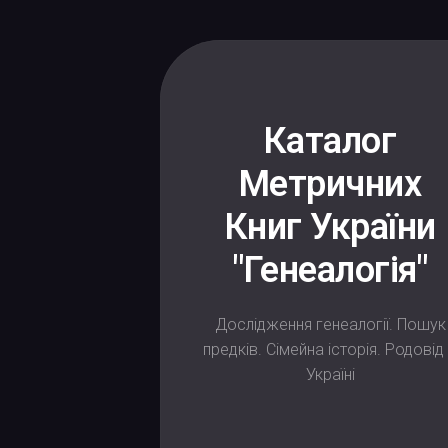
Skip
to
content
Каталог
Метричних
Книг України
"Генеалогія"
Дослідження генеалогії. Пошук
предків. Сімейна історія. Родовід
Україні