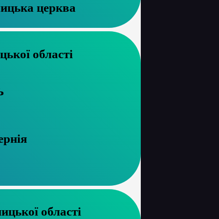
ицька церква
архів Вінницької області
ь
ернія
хів Хмельницької області