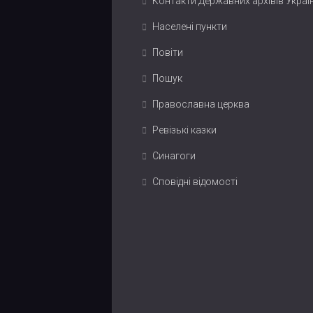
Контакти Державних архівів Украї
Населені пункти
Повіти
Пошук
Православна церква
Ревізькі казки
Синагоги
Сповідні відомості