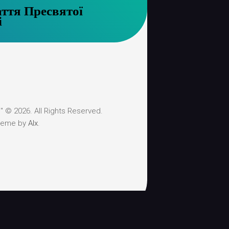
аття Пресвятої
і
 © 2026. All Rights Reserved.
heme by
Alx
.