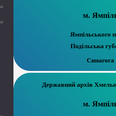
ої
м. Ямпіл
ої
Ямпільського п
Подільська губ
Синагога
Державний ар
м. Ямпіл