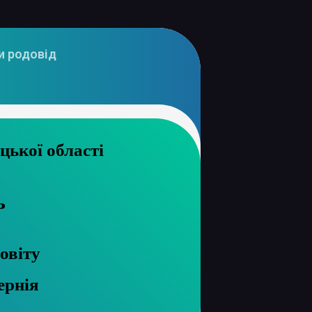
и родовід
архів Вінницької області
ь
овіту
ернія