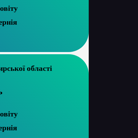
овіту
ернія
хів Житомирської області
ь
овіту
ернія