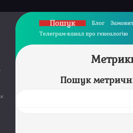
Пошук
Блог
Замовит
Телеграм-канал про генеалогію
Метрик
и
Пошук метричн
ук