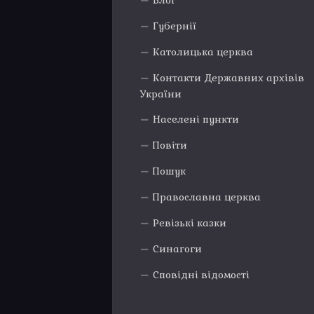
Блог
Губернії
Католицька церква
Контакти Державних архівів
України
Населені пункти
Повіти
Пошук
Православна церква
Ревізькі казки
Синагоги
Сповідні відомості