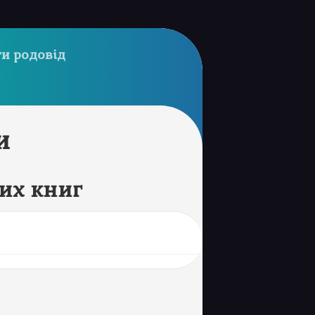
и родовід
и
их книг