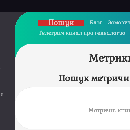
Пошук
Блог
Замовит
Телеграм-канал про генеалогію
Метрик
и
Пошук метричн
ук
Метричні кни