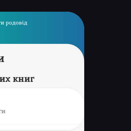
и родовід
и
их книг
ги