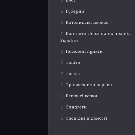
Блог
Губернії
Католицька церква
Контакти Державних архівів
України
Населені пункти
Повіти
Пошук
Православна церква
Ревізькі казки
Синагоги
Сповідні відомості