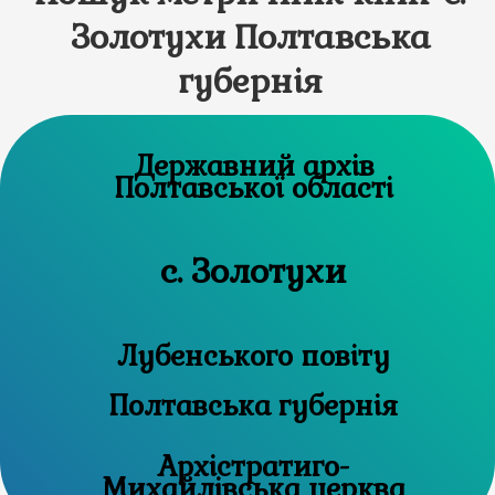
Золотухи Полтавська
губернія
Державний архів
Полтавської області
с. Золотухи
Лубенського повіту
Полтавська губернія
Архістратиго-
Михайлівська церква