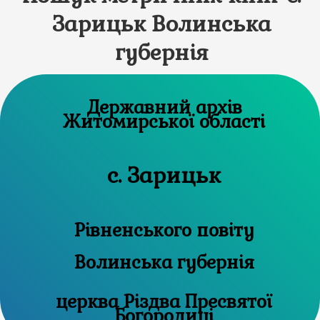
Зарицьк Волинська
губернія
Державний архів
Житомирської області
с. Зарицьк
Рівненського повіту
Волинська губернія
церква Різдва Пресвятої
Богородиці