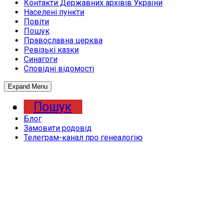
Контакти Державних архівів України
Населені пункти
Повіти
Пошук
Православна церква
Ревізькі казки
Синагоги
Сповідні відомості
Expand Menu
Пошук
Блог
Замовити родовід
Телеграм-канал про генеалогію