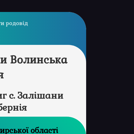
и родовід
ни Волинська
я
г с. Залішани
бернія
рхів Житомирської області