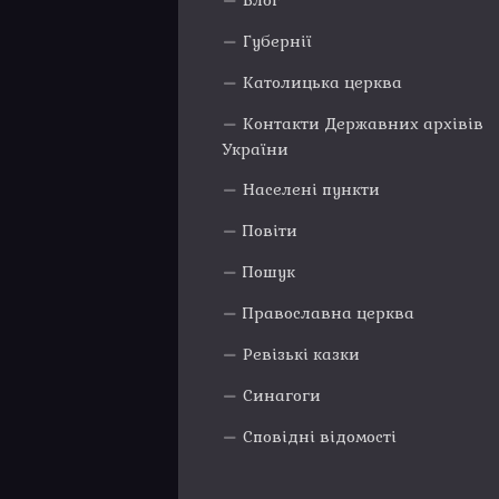
Блог
Губернії
Католицька церква
Контакти Державних архівів
України
Населені пункти
Повіти
Пошук
Православна церква
Ревізькі казки
Синагоги
Сповідні відомості