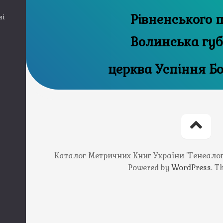
Рівненського п
ні
Волинська губ
церква Успіння Б
Каталог Метричних Книг України "Генеалогія
Powered by
WordPress
. 