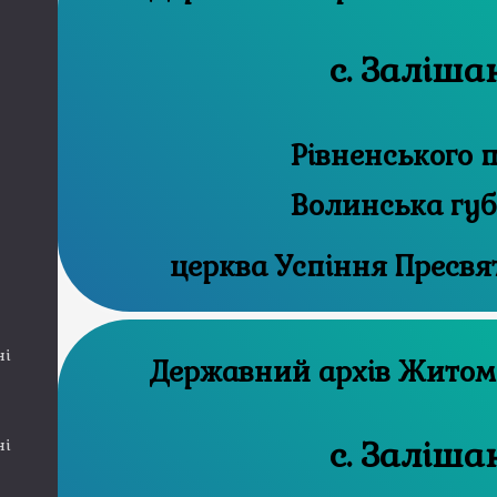
с. Заліша
Рівненського п
Волинська губ
церква Успіння Пресвя
ні
Державний а
с. Заліша
ні