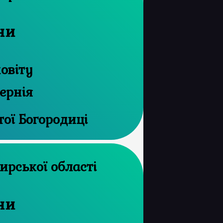
ни
овіту
ернія
тої Богородиці
рхів Житомирської області
ни