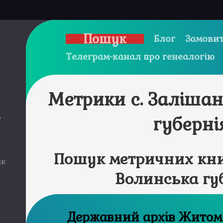
Пошук
Блог
Замовит
Телеграм-канал про генеалогію
Метрики с. Заліша
и
губерні
Пошук метричних кни
ук
Волинська гу
Державний а