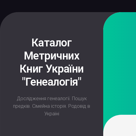
Skip
to
content
Каталог
Метричних
Книг України
"Генеалогія"
Дослідження генеалогії. Пошук
предків. Сімейна історія. Родовід в
Україні