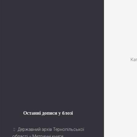
Youtube
Ка
Останні дописи у блозі
Державний архів Тернопільської
області – Метричні книги