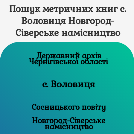
Пошук метричних книг с.
Воловиця Новгород-
Сіверське намісництво
Державний архів
Чернігівської області
с. Воловиця
Сосницького повіту
Новгород-Сіверське
намісництво